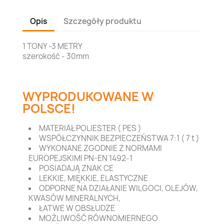
Opis
Szczegóły produktu
1 TONY -3 METRY
szerokość - 30mm
WYPRODUKOWANE W
POLSCE!
MATERIAŁ POLIESTER ( PES )
WSPÓŁCZYNNIK BEZPIECZEŃSTWA 7:1 ( 7 t )
WYKONANE ZGODNIE Z NORMAMI
EUROPEJSKIMI PN-EN 1492-1
POSIADAJĄ ZNAK CE
LEKKIE, MIĘKKIE, ELASTYCZNE
ODPORNE NA DZIAŁANIE WILGOCI, OLEJÓW,
KWASÓW MINERALNYCH,
ŁATWE W OBSŁUDZE
MOŻLIWOŚĆ RÓWNOMIERNEGO